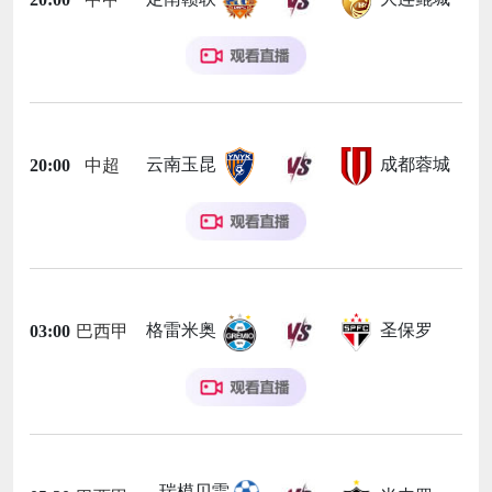
云南玉昆
成都蓉城
20:00
中超
格雷米奥
圣保罗
03:00
巴西甲
瑞模贝雷