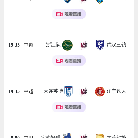
浙江队
武汉三镇
19:35
中超
大连英博
辽宁铁人
19:35
中超
定南赣联
大连鲲城
20:00
中甲