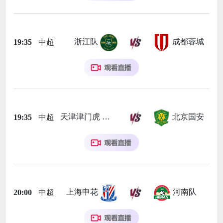
浙江队
成都蓉城
19:35
中超
天津津门虎
北京国安
19:35
中超
上海申花
河南队
20:00
中超